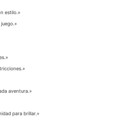
n estilo.»
 juego.»
es.»
stricciones.»
ada aventura.»
dad para brillar.»