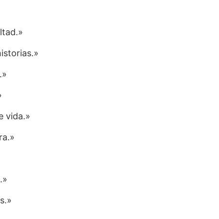
ltad.»
storias.»
.»
»
e vida.»
ra.»
.»
s.»