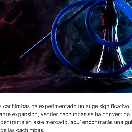
as cachimbas ha experimentado un auge significativo
ante expansión, vender cachimbas se ha convertido
adentrarte en este mercado, aquí encontrarás una gu
de las cachimbas.